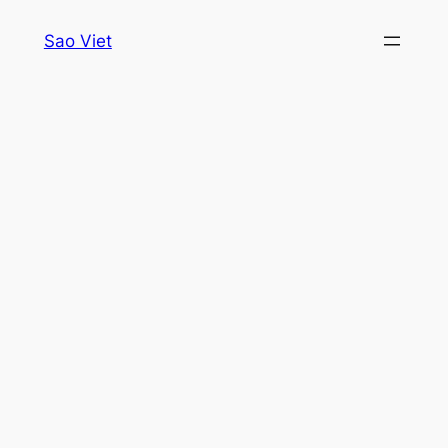
Skip
Sao Viet
to
content