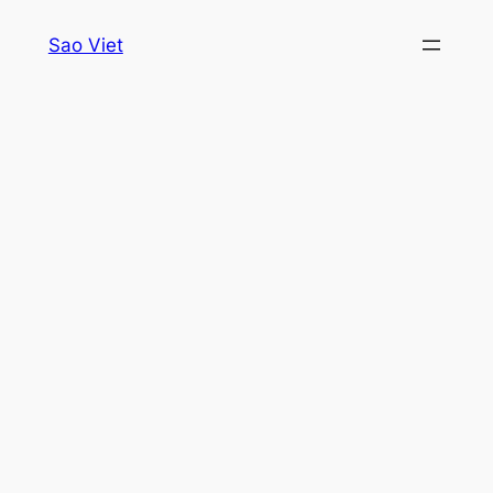
Skip
Sao Viet
to
content