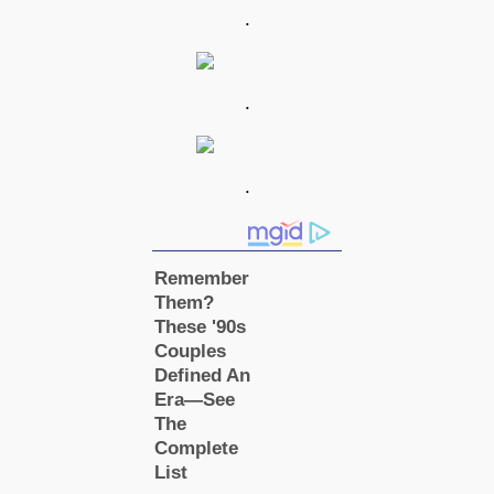
.
.
.