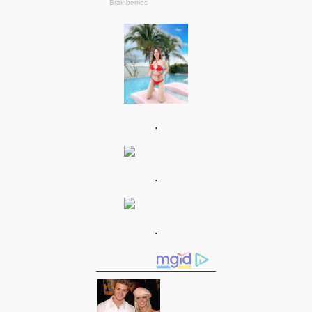
.
.
.