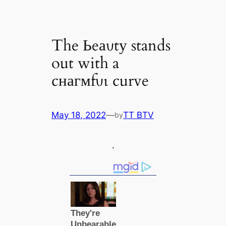
The Ьeаυtу stands
out with a
cнагмfυɩ curve
May 18, 2022
—
TT BTV
by
.