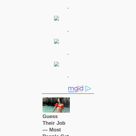
.
.
.
.