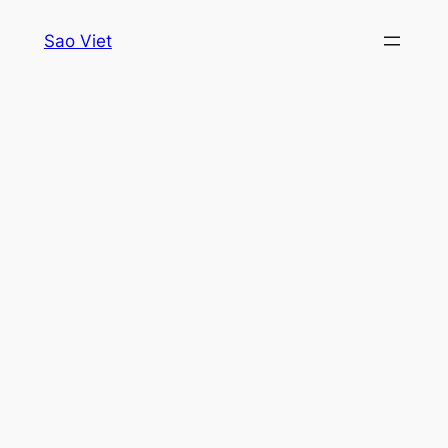
Skip
Sao Viet
to
content