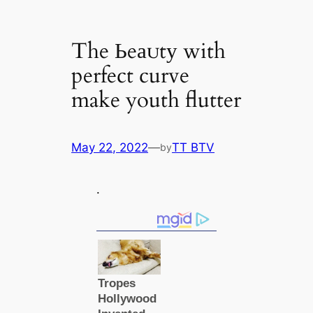
The Ьeаᴜtу with
perfect curve
make youth flutter
May 22, 2022
—
TT BTV
by
.