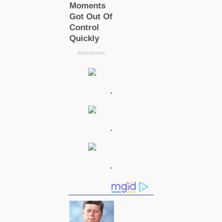
.
.
.