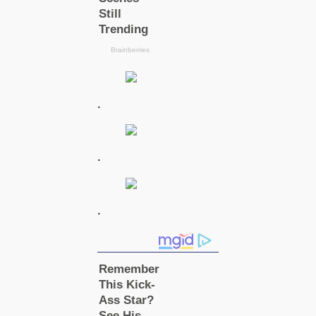
.
.
.