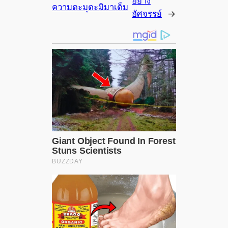
อย่าง
ความตะมุตะมิมาเต็ม
อัศจรรย์
→