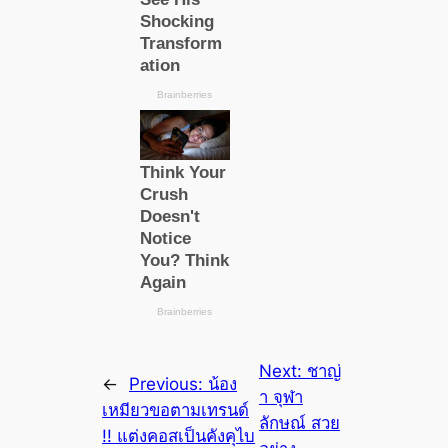
Next:
ชาญ่
←
Previous:
น้อง
า จุฬา
เหมียวขอตามเทรนด์
ลักษณ์ สวย
!! แต่งคอสเป็นคังคุไบ