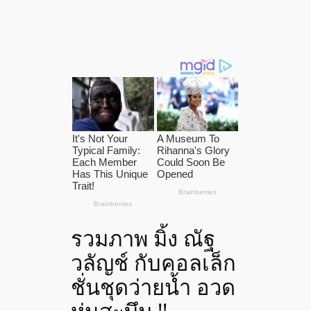
รวมภาพ มิ้ง ณัฐ
วลัญช์ กับคอลเล็ก
ชั่นชุดว่ายน้ำ อวด