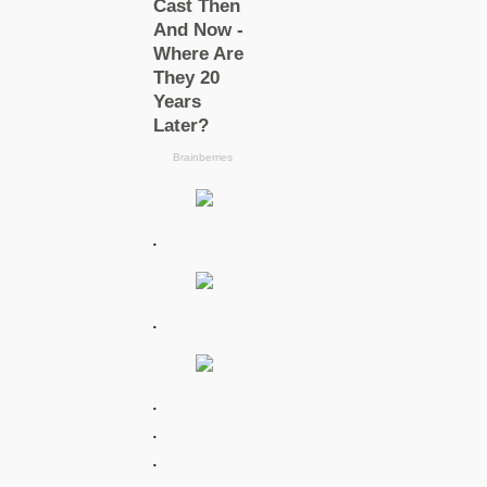
.
.
.
.
.