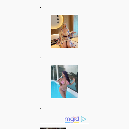
.
.
.