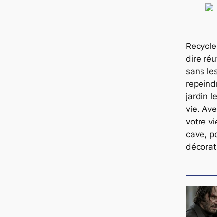
Recycle
dire réu
sans les
repeind
jardin 
vie. Av
votre vi
cave, po
décorat