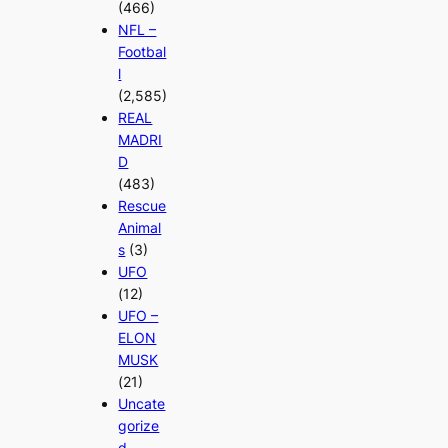
(466)
NFL –
Footbal
l
(2,585)
REAL
MADRI
D
(483)
Rescue
Animal
s
(3)
UFO
(12)
UFO –
ELON
MUSK
(21)
Uncate
gorize
d