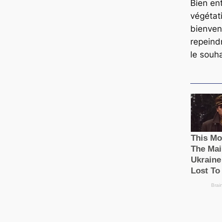
Bien en
végétati
bienven
repeind
le souha