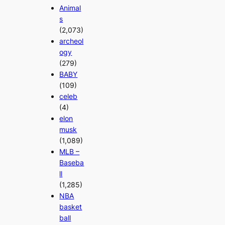
Animal
s
(2,073)
archeol
ogy
(279)
BABY
(109)
celeb
(4)
elon
musk
(1,089)
MLB –
Baseba
ll
(1,285)
NBA
basket
ball