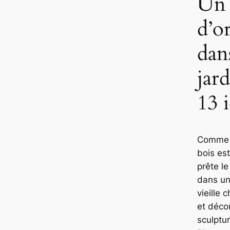
Un 
d’or
dan
jar
13 
Comme v
bois est
prête l
dans un
vieille 
et déco
sculptu