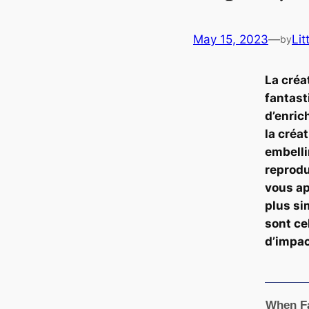
May 15, 2023
—
Lit
by
La créa
fantast
d’enric
la créa
embellir
reprodu
vous ap
plus si
sont cel
d’impac