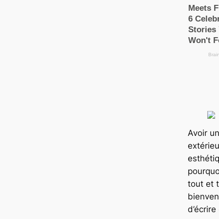
Avoir u
extérieu
esthéti
pourquoi
tout et 
bienven
d’écrire