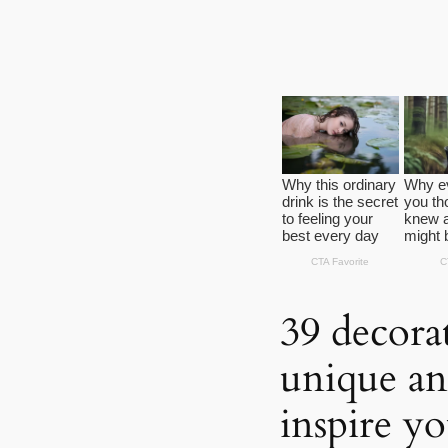
39 decorat
unique an
inspire y