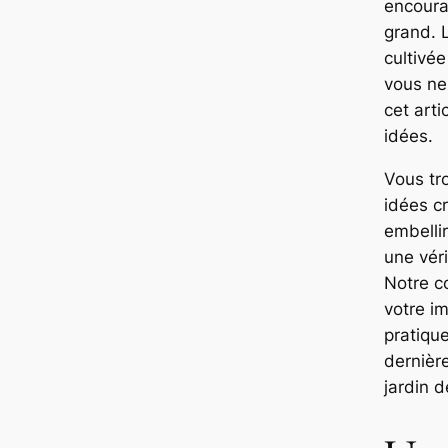
encoura
grand. L
cultivée
vous ne
cet art
idées.
Vous tr
idées cr
embellir
une véri
Notre co
votre i
pratiqu
dernièr
jardin d