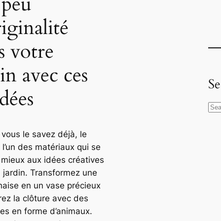
peu
iginalité
s votre
din avec ces
Se
idées
S
e
a
ous le savez déjà, le
r
 l’un des matériaux qui se
c
e mieux aux idées créatives
h
 jardin. Transformez une
chaise en un vase précieux
rez la clôture avec des
res en forme d’animaux.