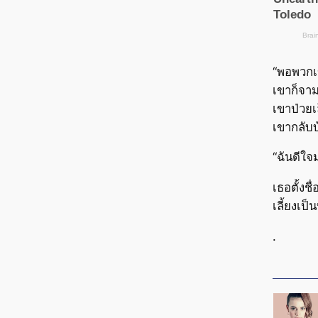
“พอพวกเข
เขาก็จามส
เขาป่วยเ
เขากลับบ
“ฉันดีใจ
เธอตั้งช
เลี้ยงเป
.