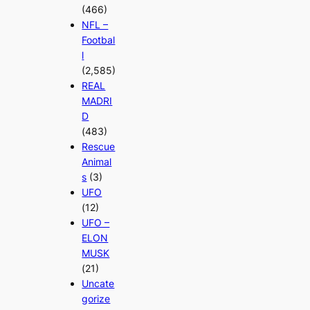
(466)
NFL –
Footbal
l
(2,585)
REAL
MADRI
D
(483)
Rescue
Animal
s
(3)
UFO
(12)
UFO –
ELON
MUSK
(21)
Uncate
gorize