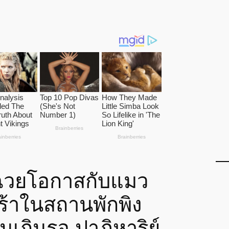
ฉวยโอกาสกับแมว
ร้าในสถานพักพิง
เกินรอ ปาฏิหาริย์