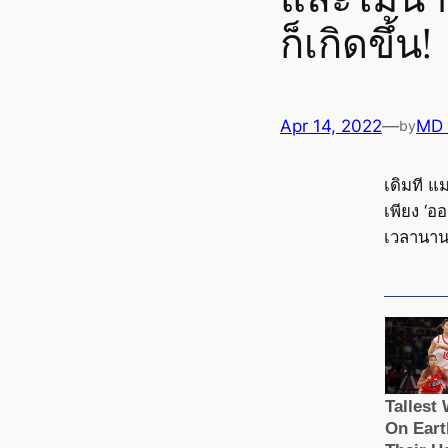
ก็เกิดขึ้น!
Apr 14, 2022
—
MD
by
เดิมที แ
เพียง ‘อ
เวลานา