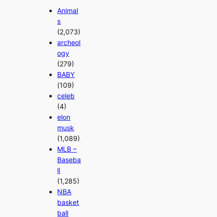
Animal
s
(2,073)
archeol
ogy
(279)
BABY
(109)
celeb
(4)
elon
musk
(1,089)
MLB –
Baseba
ll
(1,285)
NBA
basket
ball