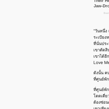
“วันหนึ่ง
ระเบียง
ที่นั่นป
เขาตัดส
เขาได้อี
Love M
ดังนั้น 
ที่ศูนย์พั
ที่ศูนย์พั
โดดเดี่
ต้องซ่อน
เขาเพีย