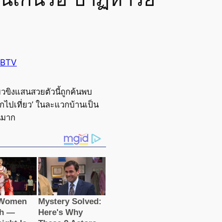
 BTV
มวขิงแสนสวยตัวนี้ถูกค้นพบ
อกไปเที่ยว’ ในละแวกบ้านเป็น
นมาก