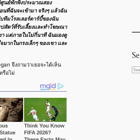
ที่ศูนย์พักพิงประมาณสอง
อนที่ฉันจะเข้ามา จริงๆ แล้วฉัน
่นกับทีมโรลเลอร์ดาร์บี้ของฉัน
ยรูปสัตว์ที่รับเลี้ยงและทำโฆษณา
า แต่ภายในไม่กี่นาที ฉันมองดู
ยใจมากในกรงเล็กๆ ของเขา และ
Se
Tegan จึงถามว่าเธอจะได้เห็น
S
หรือไม่
e
a
r
c
h