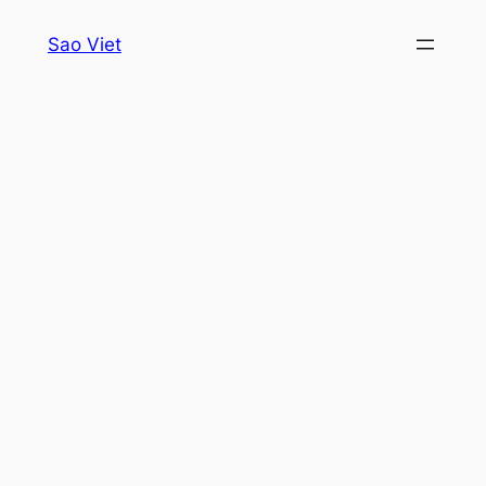
Skip
Sao Viet
to
content