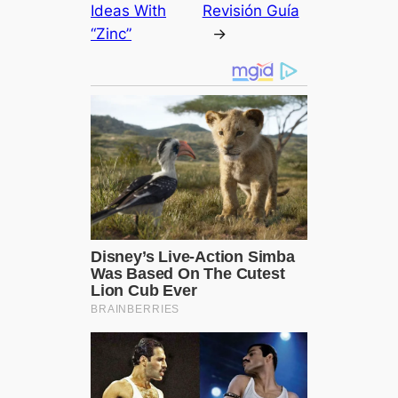
Ideas With
Revisión Guía
“Zinc”
→