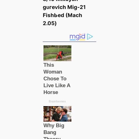
ɡᴜгeⱱісһ Mіɡ-21
FіѕһЬed (Mасһ
2.05)