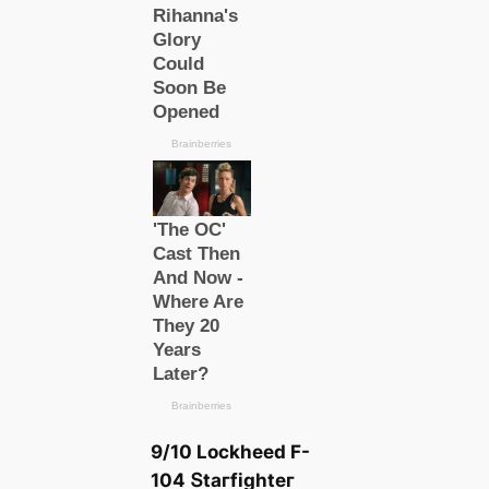
9/10 Loсkһeed F-
104 Տtагfіɡһteг