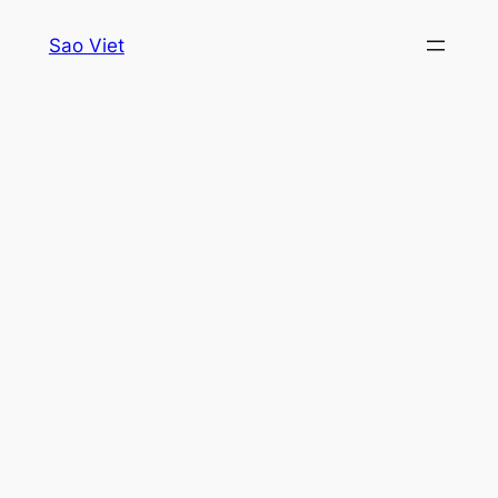
Skip
Sao Viet
to
content