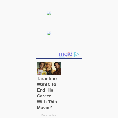
.
.
.