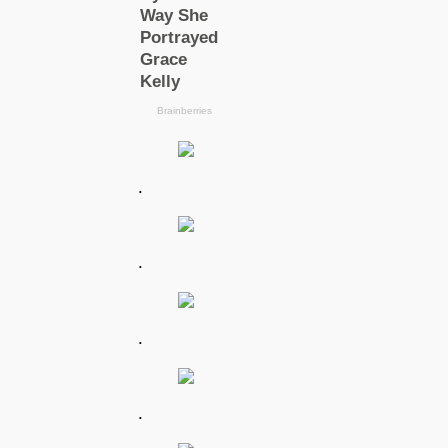
.
.
.
.