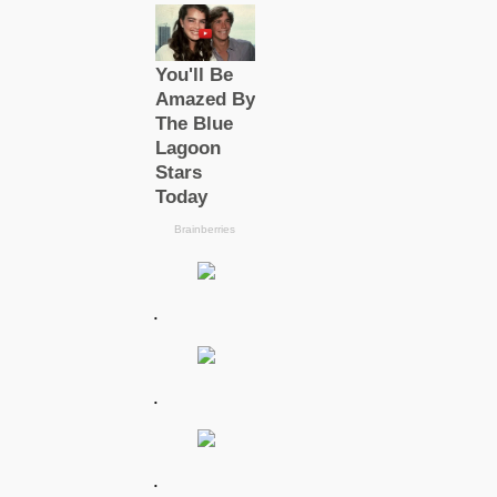
.
.
.