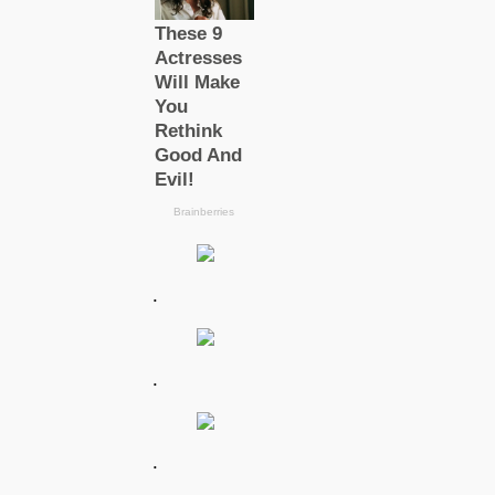
.
.
.