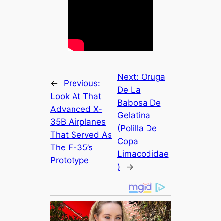
Next:
Oruga
←
Previous:
De La
Look At That
Babosa De
Advanced X-
Gelatina
35B Airplanes
(Polilla De
That Served As
Copa
The F-35’s
Limacodidae
Prototype
)
→