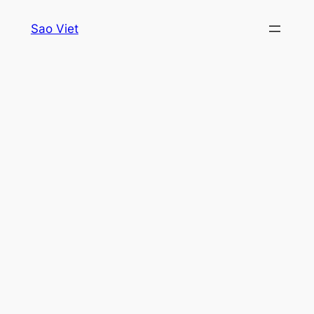
Skip
Sao Viet
to
content