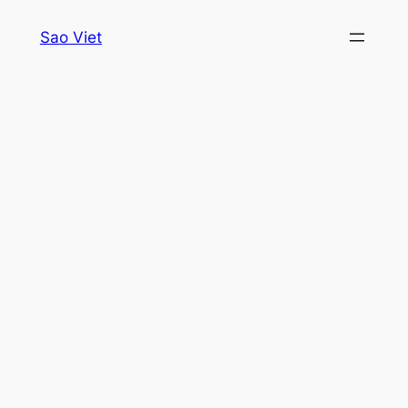
Skip
Sao Viet
to
content