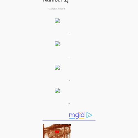
.
.
.
.