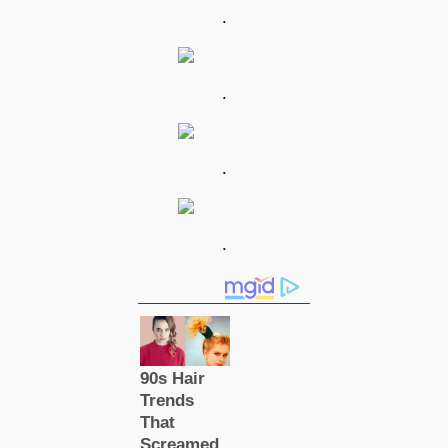
.
.
.
.