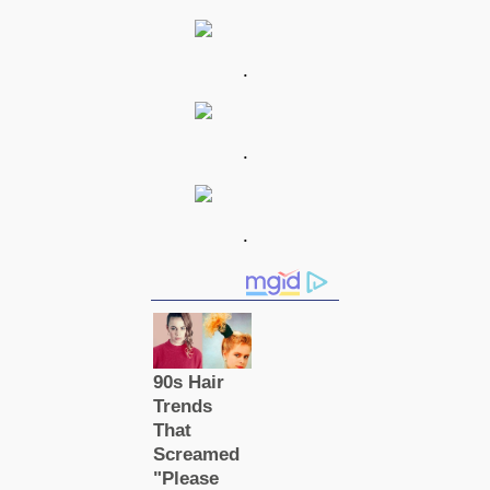
.
.
.