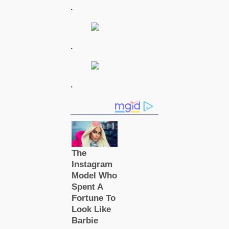
.
.
.