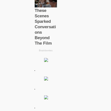
.
.
.