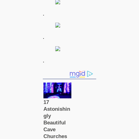
.
.
.