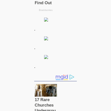
.
.
.