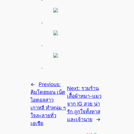
.
.
.
←
Previous:
Next:
รวมร้าน
คิมโดฮยอน เน็ต
เสื้อผ้าหมา-แมว
ไอดอลสาว
จาก IG สวย น่า
เกาหลี ทำหนุ่ม ๆ
รัก ถูกใจทั้งทาส
ใจละลายทั่ว
และเจ้านาย
→
เอเชีย