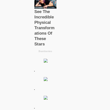
.
.
.