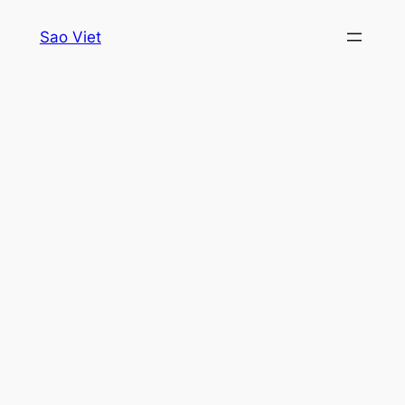
Skip
Sao Viet
to
content