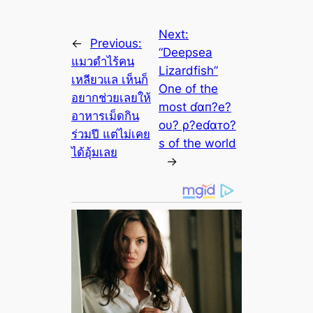
Next:
←
Previous:
“Deepsea
แมวดำไร้คน
Lizardfish”
เหลียวแล เห็นก็
One of the
อยากช่วยเลยให้
most ɗαп?e?
อาหารเม็ดกิน
oυ? ρ?eɗαᴛo?
ร่วมปี แต่ไม่เคย
s of the world
ได้อุ้มเลย
→