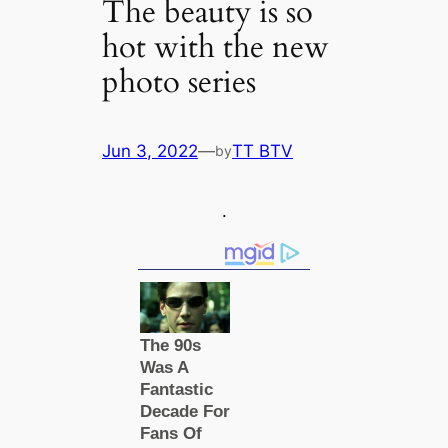
The beauty is so
hot with the new
photo series
Jun 3, 2022
—
TT BTV
by
.