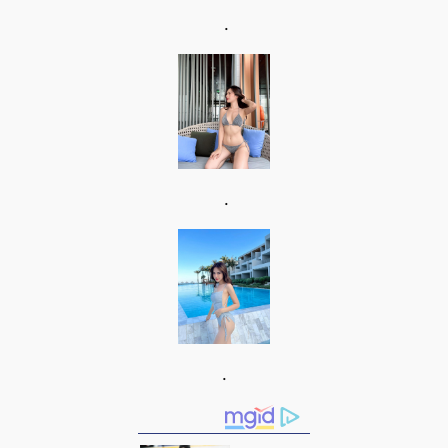
.
.
.